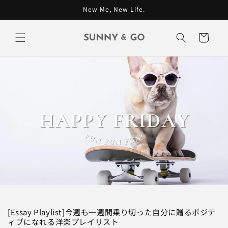
コンテン
New Me, New Life.
ツに進む
カ
ー
ト
[Essay Playlist]今週も一週間乗り切った自分に贈るポジテ
ィブになれる洋楽プレイリスト