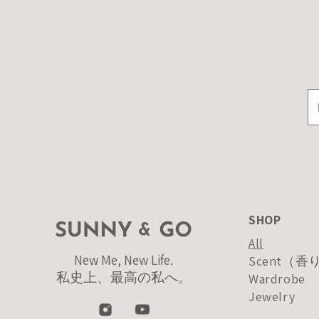
SHOP
All
New Me, New Life.
Scent（
私史上、最高の私へ。
Wardrobe
Jewelry