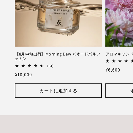
【8月中旬出荷】Morning Dew ＜オードパルフ
アロマキャン
ァム＞
14
(14)
通
¥6,600
レ
通
¥10,000
ビ
常
ュ
常
価
ー
価
数
カートに追加する
格
の
格
合
計