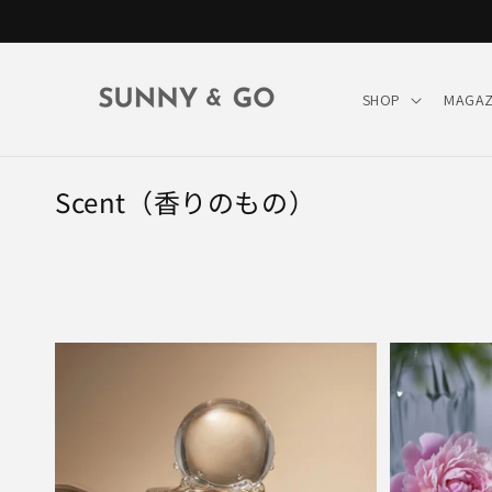
コンテン
ツに進む
SHOP
MAGAZ
コ
Scent（香りのもの）
レ
ク
シ
ョ
ン
: