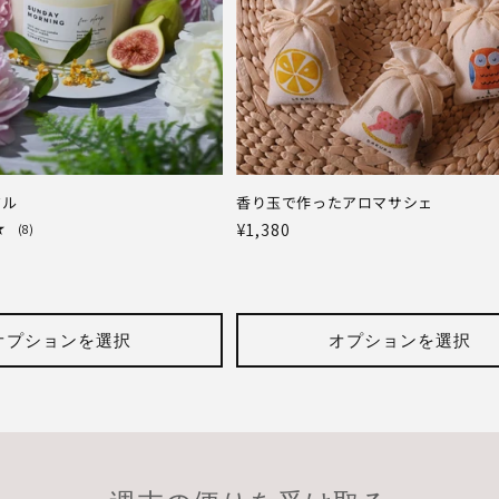
ドル
香り玉で作ったアロマサシェ
通
¥1,380
8
(8)
レ
常
ビ
価
ュ
ー
格
数
の
オプションを選択
オプションを選択
合
計