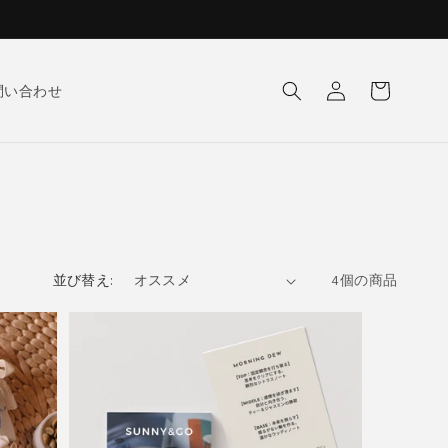
ロ
カ
グ
ー
で問い合わせ
イ
ト
ン
並び替え:
4個の商品