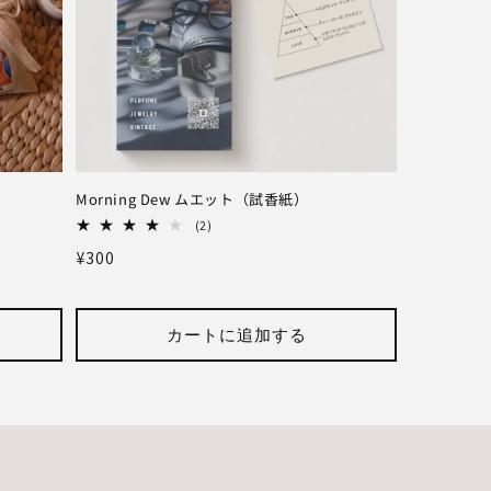
Morning Dew ムエット（試香紙）
2
(2)
レ
通
¥300
ビ
ュ
常
ー
価
数
の
カートに追加する
格
合
計