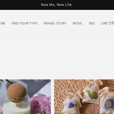
New Me, New Life.
INE
FIND YOUR TYPE
BRAND STORY
MUSIC
SNS
LINE