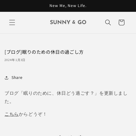
コンテン
New Me, New Life.
ツに進む
カ
ー
ト
[ブログ]眠りのための休日の過ごし方
2024年1月3日
Share
ブログ「眠りのために、休日どう過ごす？」を更新しまし
た。
こちら
からどうぞ！