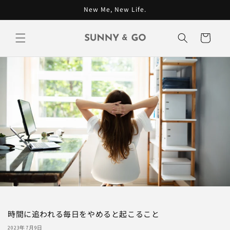
コンテン
New Me, New Life.
ツに進む
カ
ー
ト
時間に追われる毎日をやめると起こること
2023年7月9日